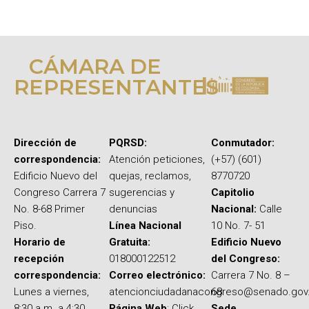
CÁMARA DE
REPRESENTANTES
Dirección de
PQRSD:
Conmutador:
correspondencia:
Atención peticiones,
(+57) (601)
Edificio Nuevo del
quejas, reclamos,
8770720
Congreso Carrera 7
sugerencias y
Capitolio
No. 8-68 Primer
denuncias
Nacional:
Calle
Piso.
Línea Nacional
10 No. 7- 51
Horario de
Gratuita:
Edificio Nuevo
recepción
018000122512
del Congreso:
correspondencia:
Correo electrónico:
Carrera 7 No. 8 –
Lunes a viernes,
atencionciudadanacongreso@senado.gov
68
8:30 a.m. a 4:30
Página Web
: Click
Sede