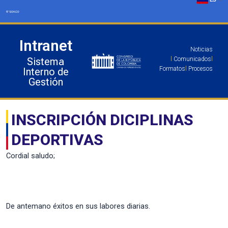
Ir
al
contenido
Intranet
Noticias
Sistema
l
Comunicados
l
Formatos
l
Procesos
Interno de
Gestión
INSCRIPCIÓN DICIPLINAS
DEPORTIVAS
Cordial saludo;
De antemano éxitos en sus labores diarias.