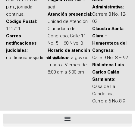
p.m., jornada
acá
Administrativa:
continua.
Atención presencial
:
Carrera 8 No. 12-
Código Postal:
Unidad de Atención
02
111711
Ciudadana del
Claustro Santa
Correo
Congreso, Calle 11
Clara –
notificaciones
No. 5 – 60 Nivel 3
Hemeroteca del
judiciales:
Horario de atención
Congreso:
notificacionesjudiciales@camara.gov.co
al público:
Calle 9 No. 8 – 92
Lunes a Viernes de
Biblioteca Luis
8:00 am a 5:00 pm
Carlos Galán
Sarmiento:
Casa de La
Candelaria,
Carrera 6 No.8-9