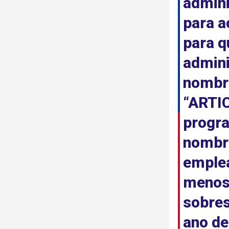
admini
para a
para q
admini
nombra
“ARTIC
progra
nombra
emplea
menos 
sobres
ano de