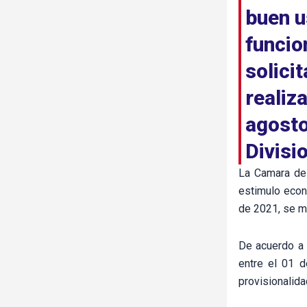
buen u
funcio
solici
realiz
agost
Divisi
La Camara de 
estimulo econ
de 2021, se mo
De acuerdo a l
entre el 01 d
provisionalid