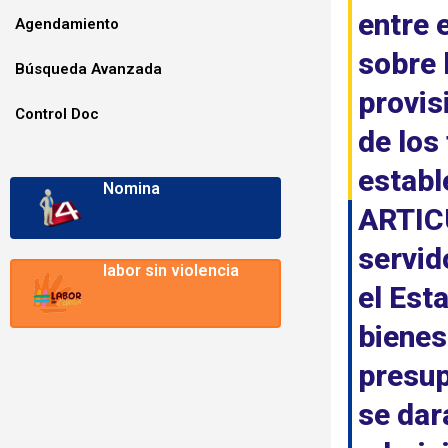
entre 
Agendamiento
sobre 
Búsqueda Avanzada
provis
Control Doc
de los
establ
Nomina
ARTICU
servid
labor sin violencia
el Est
bienes
presup
se dar