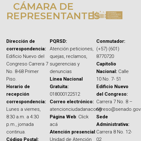
CÁMARA DE
REPRESENTANTES
Dirección de
PQRSD:
Conmutador:
correspondencia:
Atención peticiones,
(+57) (601)
Edificio Nuevo del
quejas, reclamos,
8770720
Congreso Carrera 7
sugerencias y
Capitolio
No. 8-68 Primer
denuncias
Nacional:
Calle
Piso.
Línea Nacional
10 No. 7- 51
Horario de
Gratuita:
Edificio Nuevo
recepción
018000122512
del Congreso:
correspondencia:
Correo electrónico:
Carrera 7 No. 8 –
Lunes a viernes,
atencionciudadanacongreso@senado.gov
68
8:30 a.m. a 4:30
Página Web
: Click
Sede
p.m., jornada
acá
Administrativa:
continua.
Atención presencial
:
Carrera 8 No. 12-
Código Postal:
Unidad de Atención
02