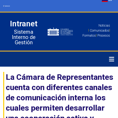
Ir
al
contenido
Intranet
Noticias
Sistema
l
Comunicados
l
Formatos
l
Procesos
Interno de
Gestión
La Cámara de Representantes
cuenta con diferentes canales
de comunicación interna los
cuales permiten desarrollar