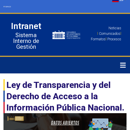
Ir
al
contenido
Intranet
Noticias
Sistema
l
Comunicados
l
Formatos
l
Procesos
Interno de
Gestión
Ley de Transparencia y del
Derecho de Acceso a la
Información Pública Nacional.