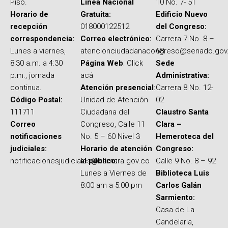
Piso.
Línea Nacional
10 No. 7- 51
Horario de
Gratuita:
Edificio Nuevo
recepción
018000122512
del Congreso:
correspondencia:
Correo electrónico:
Carrera 7 No. 8 –
Lunes a viernes,
atencionciudadanacongreso@senado.gov
68
8:30 a.m. a 4:30
Página Web
: Click
Sede
p.m., jornada
acá
Administrativa:
continua.
Atención presencial
:
Carrera 8 No. 12-
Código Postal:
Unidad de Atención
02
111711
Ciudadana del
Claustro Santa
Correo
Congreso, Calle 11
Clara –
notificaciones
No. 5 – 60 Nivel 3
Hemeroteca del
judiciales:
Horario de atención
Congreso:
notificacionesjudiciales@camara.gov.co
al público:
Calle 9 No. 8 – 92
Lunes a Viernes de
Biblioteca Luis
8:00 am a 5:00 pm
Carlos Galán
Sarmiento:
Casa de La
Candelaria,