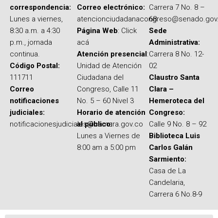
correspondencia:
Correo electrónico:
Carrera 7 No. 8 –
Lunes a viernes,
atencionciudadanacongreso@senado.gov
68
8:30 a.m. a 4:30
Página Web
: Click
Sede
p.m., jornada
acá
Administrativa:
continua.
Atención presencial
:
Carrera 8 No. 12-
Código Postal:
Unidad de Atención
02
111711
Ciudadana del
Claustro Santa
Correo
Congreso, Calle 11
Clara –
notificaciones
No. 5 – 60 Nivel 3
Hemeroteca del
judiciales:
Horario de atención
Congreso:
notificacionesjudiciales@camara.gov.co
al público:
Calle 9 No. 8 – 92
Lunes a Viernes de
Biblioteca Luis
8:00 am a 5:00 pm
Carlos Galán
Sarmiento:
Casa de La
Candelaria,
Carrera 6 No.8-9