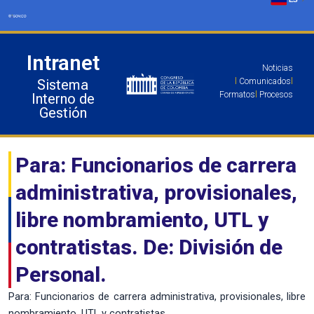
Ir
al
contenido
Intranet
Noticias
Sistema
l
Comunicados
l
Formatos
l
Procesos
Interno de
Gestión
Para: Funcionarios de carrera
administrativa, provisionales,
libre nombramiento, UTL y
contratistas. De: División de
Personal.
Para: Funcionarios de carrera administrativa, provisionales, libre
nombramiento, UTL y contratistas.