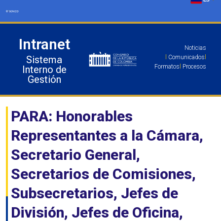
Ir
al
contenido
Intranet
Noticias
Sistema
l
Comunicados
l
Formatos
l
Procesos
Interno de
Gestión
PARA: Honorables
Representantes a la Cámara,
Secretario General,
Secretarios de Comisiones,
Subsecretarios, Jefes de
División, Jefes de Oficina,