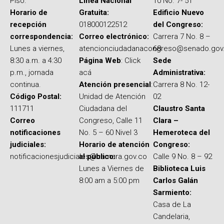
Piso.
Línea Nacional
10 No. 7- 51
Horario de
Gratuita:
Edificio Nuevo
recepción
018000122512
del Congreso:
correspondencia:
Correo electrónico:
Carrera 7 No. 8 –
Lunes a viernes,
atencionciudadanacongreso@senado.gov
68
8:30 a.m. a 4:30
Página Web
: Click
Sede
p.m., jornada
acá
Administrativa:
continua.
Atención presencial
:
Carrera 8 No. 12-
Código Postal:
Unidad de Atención
02
111711
Ciudadana del
Claustro Santa
Correo
Congreso, Calle 11
Clara –
notificaciones
No. 5 – 60 Nivel 3
Hemeroteca del
judiciales:
Horario de atención
Congreso:
notificacionesjudiciales@camara.gov.co
al público:
Calle 9 No. 8 – 92
Lunes a Viernes de
Biblioteca Luis
8:00 am a 5:00 pm
Carlos Galán
Sarmiento:
Casa de La
Candelaria,