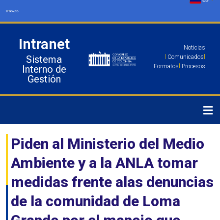
Ir
al
contenido
Intranet
Noticias
Sistema
l
Comunicados
l
Formatos
l
Procesos
Interno de
Gestión
Piden al Ministerio del Medio
Ambiente y a la ANLA tomar
medidas frente alas denuncias
de la comunidad de Loma