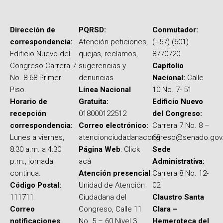
Dirección de
PQRSD:
Conmutador:
correspondencia:
Atención peticiones,
(+57) (601)
Edificio Nuevo del
quejas, reclamos,
8770720
Congreso Carrera 7
sugerencias y
Capitolio
No. 8-68 Primer
denuncias
Nacional:
Calle
Piso.
Línea Nacional
10 No. 7- 51
Horario de
Gratuita:
Edificio Nuevo
recepción
018000122512
del Congreso:
correspondencia:
Correo electrónico:
Carrera 7 No. 8 –
Lunes a viernes,
atencionciudadanacongreso@senado.gov
68
8:30 a.m. a 4:30
Página Web
: Click
Sede
p.m., jornada
acá
Administrativa:
continua.
Atención presencial
:
Carrera 8 No. 12-
Código Postal:
Unidad de Atención
02
111711
Ciudadana del
Claustro Santa
Correo
Congreso, Calle 11
Clara –
notificaciones
No. 5 – 60 Nivel 3
Hemeroteca del