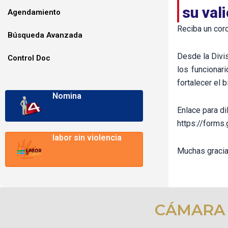
su val
Agendamiento
Reciba un cord
Búsqueda Avanzada
Desde la Divi
Control Doc
los funcionar
fortalecer el 
Nomina
Enlace para di
https://form
labor sin violencia
Muchas gracia
CÁMARA