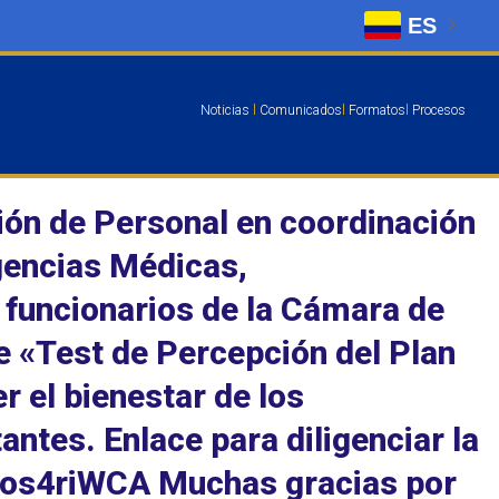
ES
Noticias
l
Comunicados
l
Formatos
l
Procesos
sión de Personal en coordinación
rgencias Médicas,
 funcionarios de la Cámara de
te «Test de Percepción del Plan
r el bienestar de los
ntes. Enlace para diligenciar la
Sos4riWCA Muchas gracias por