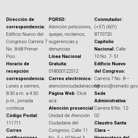
Dirección de
PQRSD:
Conmutador:
correspondencia:
Atención peticiones,
(+57) (601)
Edificio Nuevo del
quejas, reclamos,
8770720
Congreso Carrera 7
sugerencias y
Capitolio
No. 8-68 Primer
denuncias
Nacional:
Calle
Piso.
Línea Nacional
10 No. 7- 51
Horario de
Gratuita:
Edificio Nuevo
recepción
018000122512
del Congreso:
correspondencia:
Correo electrónico:
Carrera 7 No. 8 –
Lunes a viernes,
atencionciudadanacongreso@senado.gov
68
8:30 a.m. a 4:30
Página Web
: Click
Sede
p.m., jornada
acá
Administrativa:
continua.
Atención presencial
:
Carrera 8 No. 12-
Código Postal:
Unidad de Atención
02
111711
Ciudadana del
Claustro Santa
Correo
Congreso, Calle 11
Clara –
notificaciones
No. 5 – 60 Nivel 3
Hemeroteca del