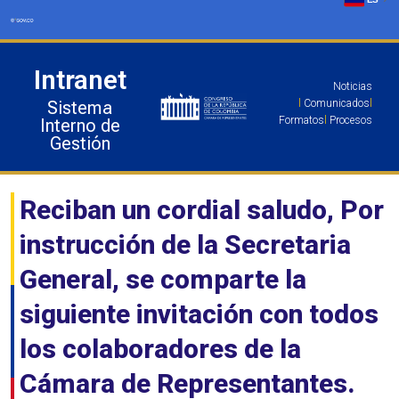
Ir
al
contenido
Intranet
Noticias
Sistema
l
Comunicados
l
Formatos
l
Procesos
Interno de
Gestión
Reciban un cordial saludo, Por
instrucción de la Secretaria
General, se comparte la
siguiente invitación con todos
los colaboradores de la
Cámara de Representantes.