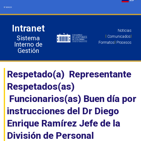
Ir
al
contenido
Intranet
Noticias
Sistema
l
Comunicados
l
Formatos
l
Procesos
Interno de
Gestión
Respetado(a) Representante
Respetados(as)
Funcionarios(as) Buen día por
instrucciones del Dr Diego
Enrique Ramírez Jefe de la
División de Personal