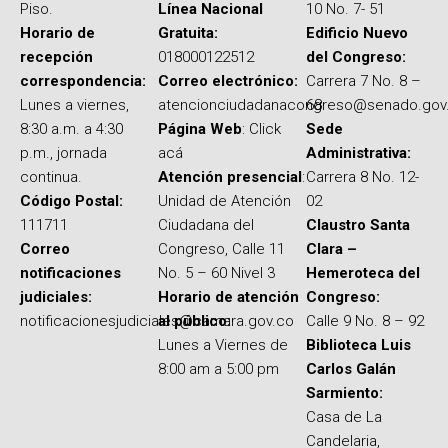
Piso.
Línea Nacional
10 No. 7- 51
Horario de
Gratuita:
Edificio Nuevo
recepción
018000122512
del Congreso:
correspondencia:
Correo electrónico:
Carrera 7 No. 8 –
Lunes a viernes,
atencionciudadanacongreso@senado.gov
68
8:30 a.m. a 4:30
Página Web
: Click
Sede
p.m., jornada
acá
Administrativa:
continua.
Atención presencial
:
Carrera 8 No. 12-
Código Postal:
Unidad de Atención
02
111711
Ciudadana del
Claustro Santa
Correo
Congreso, Calle 11
Clara –
notificaciones
No. 5 – 60 Nivel 3
Hemeroteca del
judiciales:
Horario de atención
Congreso:
notificacionesjudiciales@camara.gov.co
al público:
Calle 9 No. 8 – 92
Lunes a Viernes de
Biblioteca Luis
8:00 am a 5:00 pm
Carlos Galán
Sarmiento:
Casa de La
Candelaria,