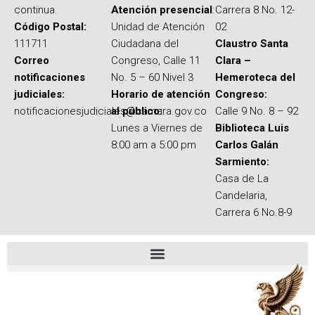
continua.
Atención presencial
:
Carrera 8 No. 12-
Código Postal:
Unidad de Atención
02
111711
Ciudadana del
Claustro Santa
Correo
Congreso, Calle 11
Clara –
notificaciones
No. 5 – 60 Nivel 3
Hemeroteca del
judiciales:
Horario de atención
Congreso:
notificacionesjudiciales@camara.gov.co
al público:
Calle 9 No. 8 – 92
Lunes a Viernes de
Biblioteca Luis
8:00 am a 5:00 pm
Carlos Galán
Sarmiento:
Casa de La
Candelaria,
Carrera 6 No.8-9