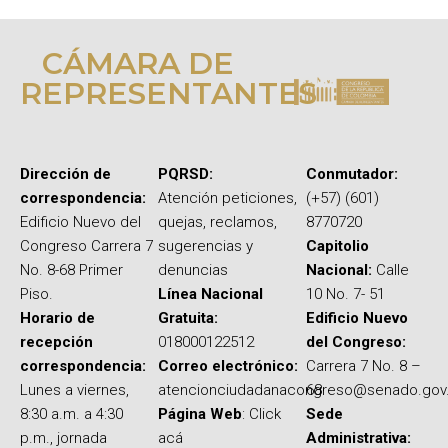
CÁMARA DE
REPRESENTANTES
Dirección de
PQRSD:
Conmutador:
correspondencia:
Atención peticiones,
(+57) (601)
Edificio Nuevo del
quejas, reclamos,
8770720
Congreso Carrera 7
sugerencias y
Capitolio
No. 8-68 Primer
denuncias
Nacional:
Calle
Piso.
Línea Nacional
10 No. 7- 51
Horario de
Gratuita:
Edificio Nuevo
recepción
018000122512
del Congreso:
correspondencia:
Correo electrónico:
Carrera 7 No. 8 –
Lunes a viernes,
atencionciudadanacongreso@senado.gov
68
8:30 a.m. a 4:30
Página Web
: Click
Sede
p.m., jornada
acá
Administrativa: