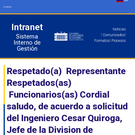
Ir
al
contenido
Intranet
Noticias
Sistema
l
Comunicados
l
Formatos
l
Procesos
Interno de
Gestión
Respetado(a) Representante
Respetados(as)
Funcionarios(as) Cordial
saludo, de acuerdo a solicitud
del Ingeniero Cesar Quiroga,
Jefe de la Division de