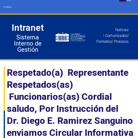
Ir
al
contenido
Intranet
Noticias
Sistema
l
Comunicados
l
Formatos
l
Procesos
Interno de
Gestión
Respetado(a) Representante
Respetados(as)
Funcionarios(as) Cordial
saludo, Por Instrucción del
Dr. Diego E. Ramirez Sanguino
enviamos Circular Informativa