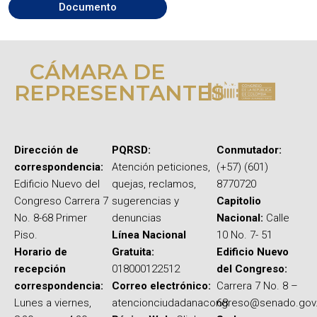
Documento
CÁMARA DE
REPRESENTANTES
Dirección de
PQRSD:
Conmutador:
correspondencia:
Atención peticiones,
(+57) (601)
Edificio Nuevo del
quejas, reclamos,
8770720
Congreso Carrera 7
sugerencias y
Capitolio
No. 8-68 Primer
denuncias
Nacional:
Calle
Piso.
Línea Nacional
10 No. 7- 51
Horario de
Gratuita:
Edificio Nuevo
recepción
018000122512
del Congreso:
correspondencia:
Correo electrónico:
Carrera 7 No. 8 –
Lunes a viernes,
atencionciudadanacongreso@senado.gov
68