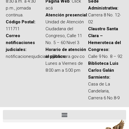
8:30 a.m. a 4:30
Página Web
: Click
Sede
p.m., jornada
acá
Administrativa:
continua.
Atención presencial
:
Carrera 8 No. 12-
Código Postal:
Unidad de Atención
02
111711
Ciudadana del
Claustro Santa
Correo
Congreso, Calle 11
Clara –
notificaciones
No. 5 – 60 Nivel 3
Hemeroteca del
judiciales:
Horario de atención
Congreso:
notificacionesjudiciales@camara.gov.co
al público:
Calle 9 No. 8 – 92
Lunes a Viernes de
Biblioteca Luis
8:00 am a 5:00 pm
Carlos Galán
Sarmiento:
Casa de La
Candelaria,
Carrera 6 No.8-9