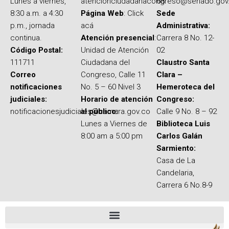
Lunes a viernes,
atencionciudadanacongreso@senado.gov
68
8:30 a.m. a 4:30
Página Web
: Click
Sede
p.m., jornada
acá
Administrativa:
continua.
Atención presencial
:
Carrera 8 No. 12-
Código Postal:
Unidad de Atención
02
111711
Ciudadana del
Claustro Santa
Correo
Congreso, Calle 11
Clara –
notificaciones
No. 5 – 60 Nivel 3
Hemeroteca del
judiciales:
Horario de atención
Congreso:
notificacionesjudiciales@camara.gov.co
al público:
Calle 9 No. 8 – 92
Lunes a Viernes de
Biblioteca Luis
8:00 am a 5:00 pm
Carlos Galán
Sarmiento:
Casa de La
Candelaria,
Carrera 6 No.8-9