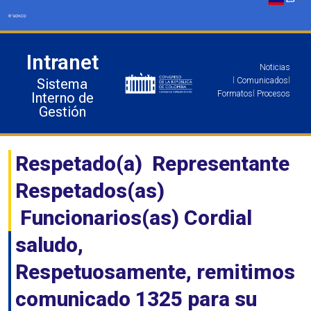
Ir
al
contenido
Intranet
Noticias
Sistema
l
Comunicados
l
Formatos
l
Procesos
Interno de
Gestión
Respetado(a) Representante
Respetados(as)
Funcionarios(as) Cordial
saludo,
Respetuosamente, remitimos
comunicado 1325 para su