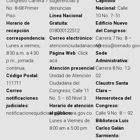
Congreso Carrera 7
sugerencias y
Capitolio
No. 8-68 Primer
denuncias
Nacional:
Calle
Piso.
Línea Nacional
10 No. 7- 51
Horario de
Gratuita:
Edificio Nuevo
recepción
018000122512
del Congreso:
correspondencia:
Correo electrónico:
Carrera 7 No. 8 –
Lunes a viernes,
atencionciudadanacongreso@senado.gov
68
8:30 a.m. a 4:30
Página Web
: Click
Sede
p.m., jornada
acá
Administrativa:
continua.
Atención presencial
:
Carrera 8 No. 12-
Código Postal:
Unidad de Atención
02
111711
Ciudadana del
Claustro Santa
Correo
Congreso, Calle 11
Clara –
notificaciones
No. 5 – 60 Nivel 3
Hemeroteca del
judiciales:
Horario de atención
Congreso:
notificacionesjudiciales@camara.gov.co
al público:
Calle 9 No. 8 – 92
Lunes a Viernes de
Biblioteca Luis
8:00 am a 5:00 pm
Carlos Galán
Sarmiento: