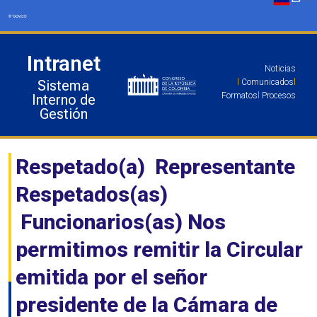
Ir
al
contenido
Intranet
Noticias
Sistema
l
Comunicados
l
Formatos
l
Procesos
Interno de
Gestión
Respetado(a) Representante
Respetados(as)
Funcionarios(as) Nos
permitimos remitir la Circular
emitida por el señor
presidente de la Cámara de