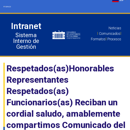
Ir
al
contenido
Intranet
Noticias
Sistema
l
Comunicados
l
Formatos
l
Procesos
Interno de
Gestión
Respetados(as)Honorables
Representantes
Respetados(as)
Funcionarios(as) Reciban un
cordial saludo, amablemente
compartimos Comunicado del