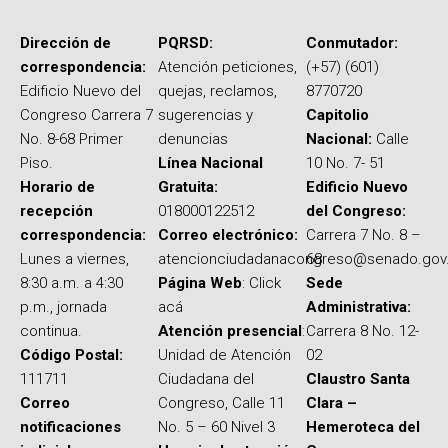
Dirección de
PQRSD:
Conmutador:
correspondencia:
Atención peticiones,
(+57) (601)
Edificio Nuevo del
quejas, reclamos,
8770720
Congreso Carrera 7
sugerencias y
Capitolio
No. 8-68 Primer
denuncias
Nacional:
Calle
Piso.
Línea Nacional
10 No. 7- 51
Horario de
Gratuita:
Edificio Nuevo
recepción
018000122512
del Congreso:
correspondencia:
Correo electrónico:
Carrera 7 No. 8 –
Lunes a viernes,
atencionciudadanacongreso@senado.gov
68
8:30 a.m. a 4:30
Página Web
: Click
Sede
p.m., jornada
acá
Administrativa:
continua.
Atención presencial
:
Carrera 8 No. 12-
Código Postal:
Unidad de Atención
02
111711
Ciudadana del
Claustro Santa
Correo
Congreso, Calle 11
Clara –
notificaciones
No. 5 – 60 Nivel 3
Hemeroteca del