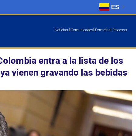
ES
Noticias
l
Comunicados
l
Formatos
l
Procesos
olombia entra a la lista de los
ya vienen gravando las bebidas