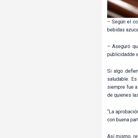
– Según el co
bebidas azuc
– Aseguró que
publicidadde 
Si algo defie
saludable. Es
siempre fue a
de quienes la
“La aprobació
con buena part
Así mismo, re