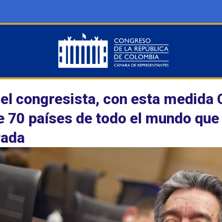
el congresista, con esta medida C
 70 países de todo el mundo que 
rada