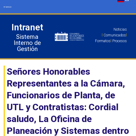
Ir
al
contenido
Intranet
Noticias
Sistema
l
Comunicados
l
Formatos
l
Procesos
Interno de
Gestión
Señores Honorables
Representantes a la Cámara,
Funcionarios de Planta, de
UTL y Contratistas: Cordial
saludo, La Oficina de
Planeación y Sistemas dentro