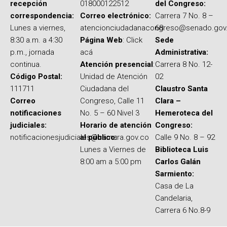
recepción
018000122512
del Congreso:
correspondencia:
Correo electrónico:
Carrera 7 No. 8 –
Lunes a viernes,
atencionciudadanacongreso@senado.gov
68
8:30 a.m. a 4:30
Página Web
: Click
Sede
p.m., jornada
acá
Administrativa:
continua.
Atención presencial
:
Carrera 8 No. 12-
Código Postal:
Unidad de Atención
02
111711
Ciudadana del
Claustro Santa
Correo
Congreso, Calle 11
Clara –
notificaciones
No. 5 – 60 Nivel 3
Hemeroteca del
judiciales:
Horario de atención
Congreso:
notificacionesjudiciales@camara.gov.co
al público:
Calle 9 No. 8 – 92
Lunes a Viernes de
Biblioteca Luis
8:00 am a 5:00 pm
Carlos Galán
Sarmiento:
Casa de La
Candelaria,
Carrera 6 No.8-9