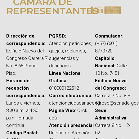
CÁMARA DE
REPRESENTANTES
Dirección de
PQRSD:
Conmutador:
correspondencia:
Atención peticiones,
(+57) (601)
Edificio Nuevo del
quejas, reclamos,
8770720
Congreso Carrera 7
sugerencias y
Capitolio
No. 8-68 Primer
denuncias
Nacional:
Calle
Piso.
Línea Nacional
10 No. 7- 51
Horario de
Gratuita:
Edificio Nuevo
recepción
018000122512
del Congreso:
correspondencia:
Correo electrónico:
Carrera 7 No. 8 –
Lunes a viernes,
atencionciudadanacongreso@senado.gov
68
8:30 a.m. a 4:30
Página Web
: Click
Sede
p.m., jornada
acá
Administrativa:
continua.
Atención presencial
:
Carrera 8 No. 12-
Código Postal:
Unidad de Atención
02