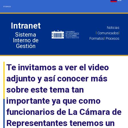
Ir
al
contenido
Intranet
Noticias
Sistema
l
Comunicados
l
Formatos
l
Procesos
Interno de
Gestión
Te invitamos a ver el video
adjunto y así conocer más
sobre este tema tan
importante ya que como
funcionarios de La Cámara de
Representantes tenemos un