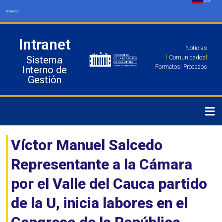
Ir
al
contenido
Intranet
Noticias
Sistema
l
Comunicados
l
Formatos
l
Procesos
Interno de
Gestión
Víctor Manuel Salcedo
Representante a la Cámara
por el Valle del Cauca partido
de la U, inicia labores en el