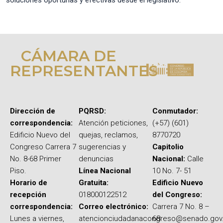
soluciones oportunas y efectivas desde el legislativo.
CÁMARA DE
REPRESENTANTES
Dirección de
PQRSD:
Conmutador:
correspondencia:
Atención peticiones,
(+57) (601)
Edificio Nuevo del
quejas, reclamos,
8770720
Congreso Carrera 7
sugerencias y
Capitolio
No. 8-68 Primer
denuncias
Nacional:
Calle
Piso.
Línea Nacional
10 No. 7- 51
Horario de
Gratuita:
Edificio Nuevo
recepción
018000122512
del Congreso:
correspondencia:
Correo electrónico:
Carrera 7 No. 8 –
Lunes a viernes,
atencionciudadanacongreso@senado.gov
68