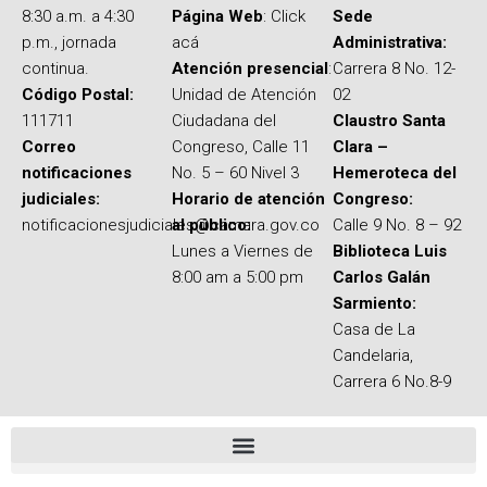
8:30 a.m. a 4:30
Página Web
: Click
Sede
p.m., jornada
acá
Administrativa:
continua.
Atención presencial
:
Carrera 8 No. 12-
Código Postal:
Unidad de Atención
02
111711
Ciudadana del
Claustro Santa
Correo
Congreso, Calle 11
Clara –
notificaciones
No. 5 – 60 Nivel 3
Hemeroteca del
judiciales:
Horario de atención
Congreso:
notificacionesjudiciales@camara.gov.co
al público:
Calle 9 No. 8 – 92
Lunes a Viernes de
Biblioteca Luis
8:00 am a 5:00 pm
Carlos Galán
Sarmiento:
Casa de La
Candelaria,
Carrera 6 No.8-9