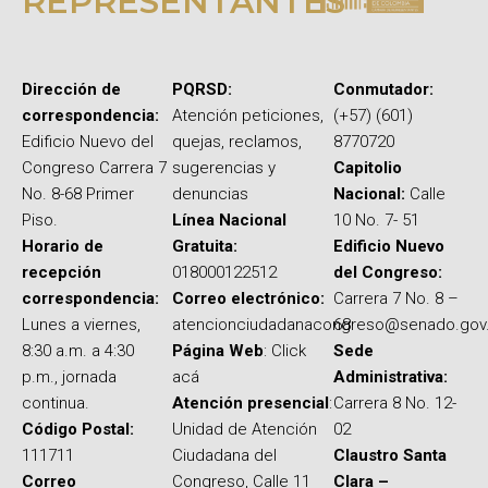
REPRESENTANTES
Dirección de
PQRSD:
Conmutador:
correspondencia:
Atención peticiones,
(+57) (601)
Edificio Nuevo del
quejas, reclamos,
8770720
Congreso Carrera 7
sugerencias y
Capitolio
No. 8-68 Primer
denuncias
Nacional:
Calle
Piso.
Línea Nacional
10 No. 7- 51
Horario de
Gratuita:
Edificio Nuevo
recepción
018000122512
del Congreso:
correspondencia:
Correo electrónico:
Carrera 7 No. 8 –
Lunes a viernes,
atencionciudadanacongreso@senado.gov
68
8:30 a.m. a 4:30
Página Web
: Click
Sede
p.m., jornada
acá
Administrativa:
continua.
Atención presencial
:
Carrera 8 No. 12-
Código Postal:
Unidad de Atención
02
111711
Ciudadana del
Claustro Santa
Correo
Congreso, Calle 11
Clara –