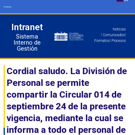
Ir
al
contenido
Intranet
Noticias
Sistema
l
Comunicados
l
Formatos
l
Procesos
Interno de
Gestión
Cordial saludo. La División de
Personal se permite
compartir la Circular 014 de
septiembre 24 de la presente
vigencia, mediante la cual se
informa a todo el personal de